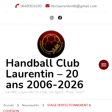
0649301030
hbclaurentin66@gmail.com
Handball Club
Laurentin – 20
ans 2006-2026
Le HBC Laurentin Un Club, Un Sport… Pour Tous !
Accueil
Nouveautés
STAGE PERFECTIONNEMENT &
COHÉSION