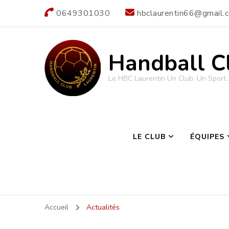
0649301030
hbclaurentin66@gmail.
Handball C
Le HBC Laurentin Un Club, Un Sport…
LE CLUB
ÉQUIPES
Accueil
Actualités