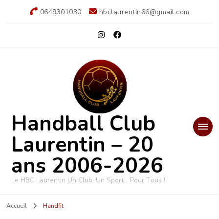
0649301030
hbclaurentin66@gmail.com
Handball Club
Laurentin – 20
ans 2006-2026
Le HBC Laurentin Un Club, Un Sport… Pour Tous !
Accueil
Handfit