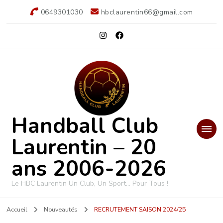
0649301030
hbclaurentin66@gmail.com
Handball Club
Laurentin – 20
ans 2006-2026
Le HBC Laurentin Un Club, Un Sport… Pour Tous !
Accueil
Nouveautés
RECRUTEMENT SAISON 2024/25