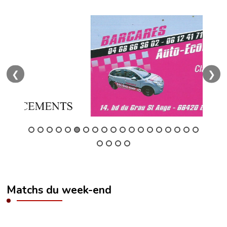
❮
❯
Matchs du week-end