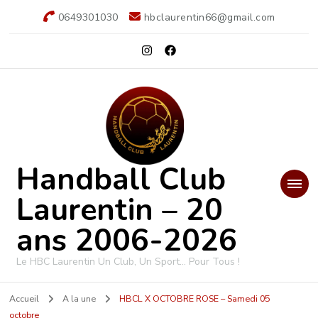
0649301030
hbclaurentin66@gmail.com
Handball Club
Laurentin – 20
ans 2006-2026
Le HBC Laurentin Un Club, Un Sport… Pour Tous !
Accueil
A la une
HBCL X OCTOBRE ROSE – Samedi 05
octobre