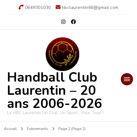
0649301030
hbclaurentin66@gmail.com
Handball Club
Laurentin – 20
ans 2006-2026
Le HBC Laurentin Un Club, Un Sport… Pour Tous !
Accueil
Évènements
Page 2
(Page 2)