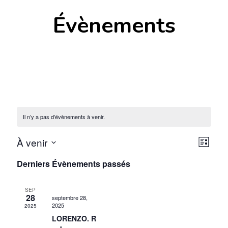
Évènements
Il n’y a pas d’évènements à venir.
Navi
Nav
À venir
LISTE
de
Sélectionnez
par
Derniers Évènements passés
une
vue
cons
date.
Évè
SEP
28
septembre 28,
2025
2025
LORENZO. R