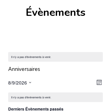
Évènements
Il n’y a pas d’évènements à venir.
Anniversaires
Navi
Nav
8/9/2026
MOIS
de
Sélectionnez
par
une
vue
Il n’y a pas d’évènements à venir.
cons
date.
Évè
Derniers Évènements passés