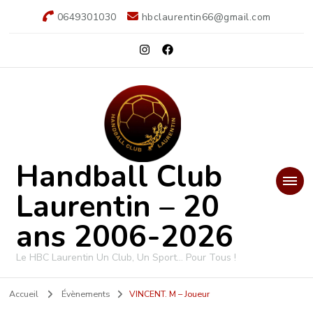
0649301030
hbclaurentin66@gmail.com
Handball Club
Laurentin – 20
ans 2006-2026
Le HBC Laurentin Un Club, Un Sport… Pour Tous !
Accueil
Évènements
VINCENT. M – Joueur