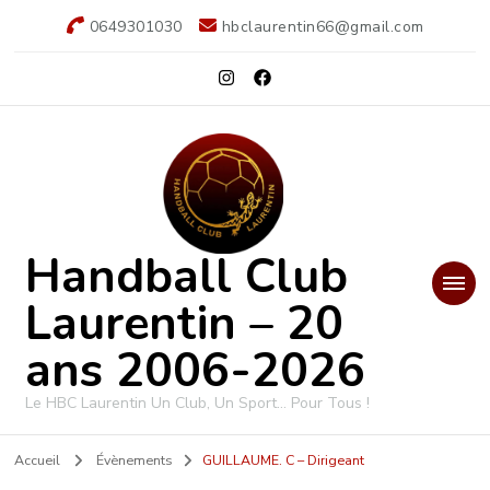
0649301030
hbclaurentin66@gmail.com
Handball Club
Laurentin – 20
ans 2006-2026
Le HBC Laurentin Un Club, Un Sport… Pour Tous !
Accueil
Évènements
GUILLAUME. C – Dirigeant