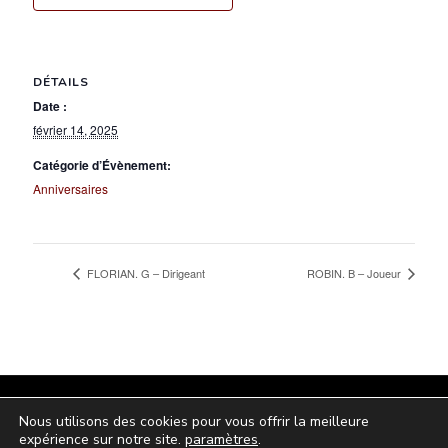
DÉTAILS
Date :
février 14, 2025
Catégorie d’Évènement:
Anniversaires
FLORIAN. G – Dirigeant
ROBIN. B – Joueur
© 2024 - Tous droits réservés - hbclaurentin.fr
Nous utilisons des cookies pour vous offrir la meilleure
expérience sur notre site.
paramètres
.