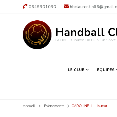
0649301030
hbclaurentin66@gmail.
Handball C
Le HBC Laurentin Un Club, Un Sport…
LE CLUB
ÉQUIPES
Accueil
Évènements
CAROLINE. L – Joueur