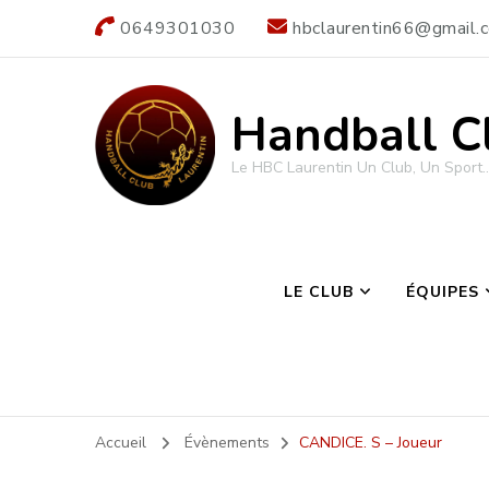
0649301030
hbclaurentin66@gmail.
Handball C
Le HBC Laurentin Un Club, Un Sport…
LE CLUB
ÉQUIPES
Accueil
Évènements
CANDICE. S – Joueur