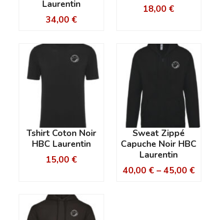
Laurentin
18,00
€
34,00
€
Tshirt Coton Noir
Sweat Zippé
HBC Laurentin
Capuche Noir HBC
Laurentin
15,00
€
40,00
€
–
45,00
€