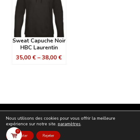
Sweat Capuche Noir
HBC Laurentin
35,00
€
–
38,00
€
© 2024 - Tous droits réservés - hbclaurentin.fr
Nous utilisons des cookies pour vous offrir la meilleure
expérience sur notre site.
paramètres
.
politique de confidentialité
-
Mentions légales
0
Accepter
Rejeter