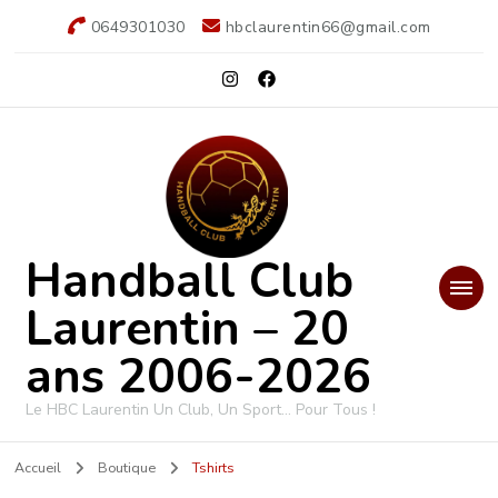
0649301030
hbclaurentin66@gmail.com
Handball Club
Laurentin – 20
ans 2006-2026
Le HBC Laurentin Un Club, Un Sport… Pour Tous !
Accueil
Boutique
Tshirts