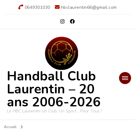
0649301030
hbclaurentin66@gmail.com
Handball Club
Laurentin – 20
ans 2006-2026
Le HBC Laurentin Un Club, Un Sport… Pour Tous !
Accueil