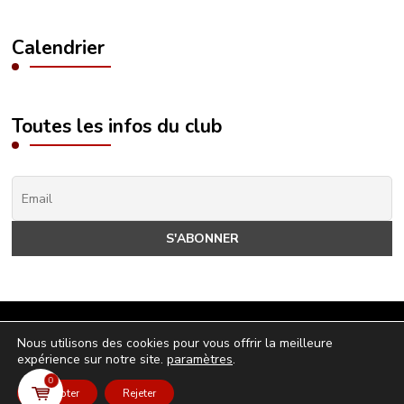
Calendrier
Toutes les infos du club
© 2024 - Tous droits réservés - hbclaurentin.fr
Nous utilisons des cookies pour vous offrir la meilleure
expérience sur notre site.
paramètres
.
politique de confidentialité
-
Mentions légales
0
Accepter
Rejeter