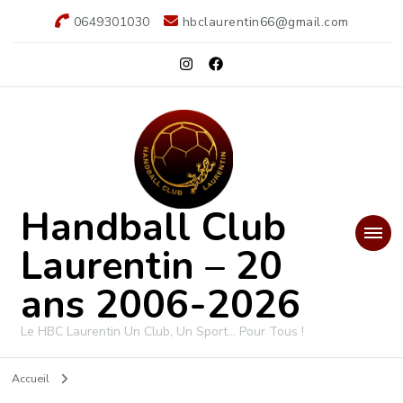
0649301030
hbclaurentin66@gmail.com
Handball Club
Laurentin – 20
ans 2006-2026
Le HBC Laurentin Un Club, Un Sport… Pour Tous !
Accueil