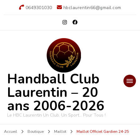
0649301030
hbclaurentin66@gmail.com
Handball Club
Laurentin – 20
ans 2006-2026
Le HBC Laurentin Un Club, Un Sport… Pour Tous !
Accueil
Boutique
Maillot
Maillot Officiel Gardien 24-25